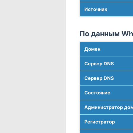
Источник
По данным Who
Домен
Сервер DNS
Сервер DNS
Соcтояние
Администратор до
Регистратор